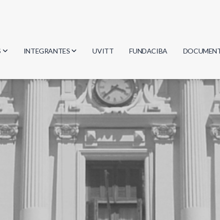
S
INTEGRANTES
UVITT
FUNDACIBA
DOCUMEN
gía
Investigadores
Actas
Estudiantes
Reglament
encias
Egresados
Document
mática
mática
ica