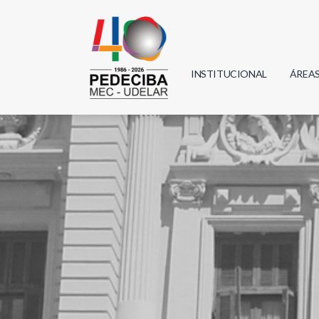
INSTITUCIONAL
ÁREA
Biolo
Física
Geoci
Infor
Mate
Quím