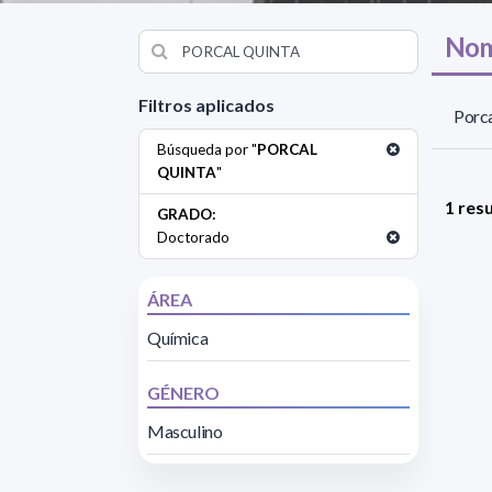
Nom
Filtros aplicados
Porca
Búsqueda por "
PORCAL
QUINTA
"
1 res
GRADO:
Doctorado
ÁREA
Química
GÉNERO
Masculino