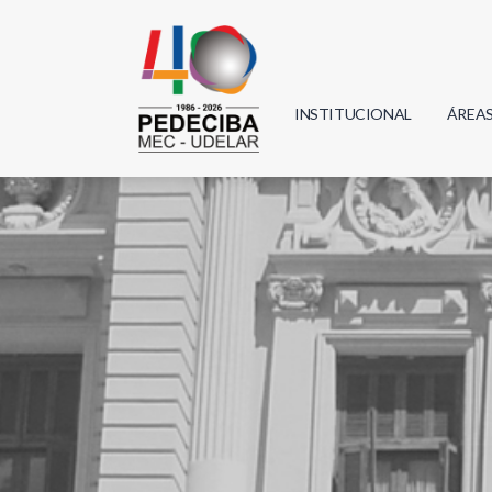
INSTITUCIONAL
ÁREA
Biolo
Física
Geoci
Infor
Mate
Quím