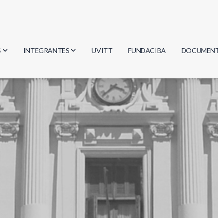
S
INTEGRANTES
UVITT
FUNDACIBA
DOCUMEN
gía
Investigadores
Actas
Estudiantes
Reglament
encias
Egresados
Document
mática
mática
ica