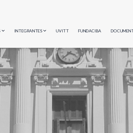
S
INTEGRANTES
UVITT
FUNDACIBA
DOCUMEN
gía
Investigadores
Actas
Estudiantes
Reglament
encias
Egresados
Document
mática
mática
ica