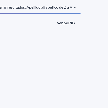
nar resultados: Apellido alfabético de Z a A
ver perfil >