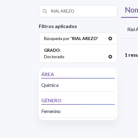
Nom
Filtros aplicados
Rial 
Búsqueda por "
RIAL AREZO
"
GRADO:
1 res
Doctorado
ÁREA
Química
GÉNERO
Femenino