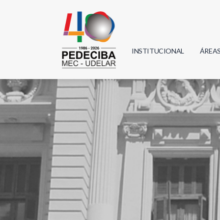
INSTITUCIONAL
ÁREA
Biolo
Física
Geoci
Infor
Mate
Quím