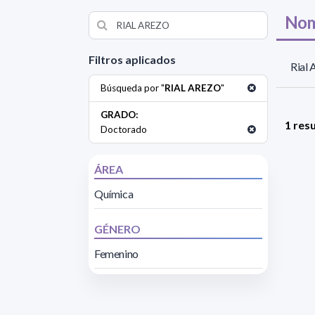
Nom
Filtros aplicados
Rial 
Búsqueda por "
RIAL AREZO
"
GRADO:
1 res
Doctorado
ÁREA
Química
GÉNERO
Femenino