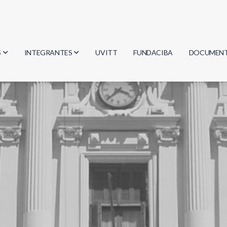
S
INTEGRANTES
UVITT
FUNDACIBA
DOCUMEN
gía
Investigadores
Actas
Estudiantes
Reglament
encias
Egresados
Document
mática
mática
ica