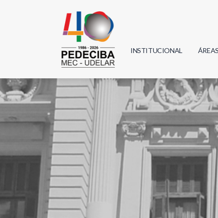
INSTITUCIONAL
ÁREA
Biolo
Física
Geoci
Infor
Mate
Quím