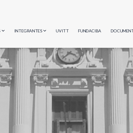
S
INTEGRANTES
UVITT
FUNDACIBA
DOCUMEN
gía
Investigadores
Actas
Estudiantes
Reglament
encias
Egresados
Document
mática
mática
ica