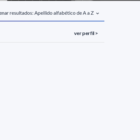
nar resultados: Apellido alfabético de A a Z
ver perfil >