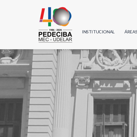
INSTITUCIONAL
ÁREA
Biolo
Física
Geoci
Infor
Mate
Quím