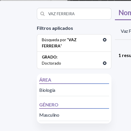
Nom
Filtros aplicados
Vaz F
Búsqueda por "
VAZ
FERREIRA
"
1 res
GRADO:
Doctorado
ÁREA
Biología
GÉNERO
Masculino