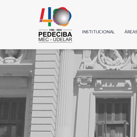
INSTITUCIONAL
ÁREA
Biolo
Física
Geoci
Infor
Mate
Quím