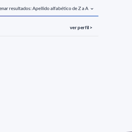
nar resultados: Apellido alfabético de Z a A
ver perfil >