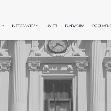
S
INTEGRANTES
UVITT
FUNDACIBA
DOCUMEN
gía
Investigadores
Actas
Estudiantes
Reglament
encias
Egresados
Document
mática
mática
ica