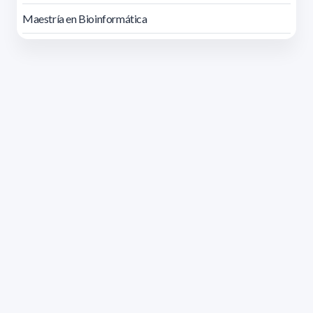
Maestría en Bioinformática
Dirección: Isidoro de María 1614 piso 6 | Tel.: 2924 1925
interno 1612 | pedeciba@pedeciba.edu.uy
Razón Social: PROGRAMA DE DESARROLLO DE LAS
CIENCIAS BASICAS PEDECIBA