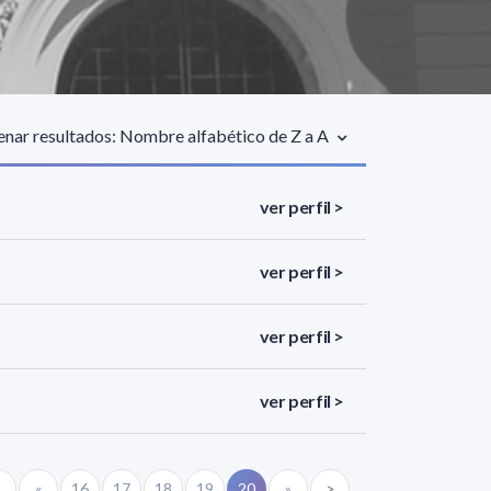
nar resultados: Nombre alfabético de Z a A
ver perfil >
ver perfil >
ver perfil >
ver perfil >
<
«
16
17
18
19
20
»
>