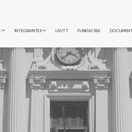
S
INTEGRANTES
UVITT
FUNDACIBA
DOCUMEN
gía
Investigadores
Actas
Estudiantes
Reglament
encias
Egresados
Document
mática
mática
ica