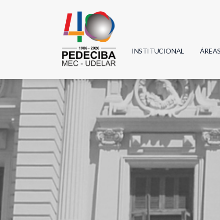
INSTITUCIONAL
ÁREA
Biolo
Física
Geoci
Infor
Mate
Quím