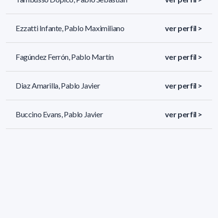
Ezzatti Infante, Pablo Maximiliano
ver perfil >
Fagúndez Ferrón, Pablo Martín
ver perfil >
Diaz Amarilla, Pablo Javier
ver perfil >
Buccino Evans, Pablo Javier
ver perfil >
460 resultados (página 3/20)
<
«
1
2
3
4
5
»
>