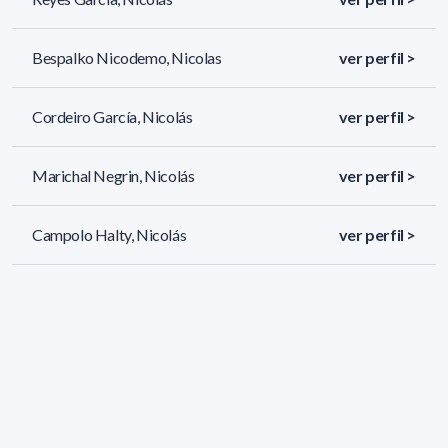
Bespalko Nicodemo, Nicolas
ver perfil >
Cordeiro García, Nicolás
ver perfil >
Marichal Negrin, Nicolás
ver perfil >
Campolo Halty, Nicolás
ver perfil >
460 resultados (página 4/20)
<
«
2
3
4
5
6
»
>