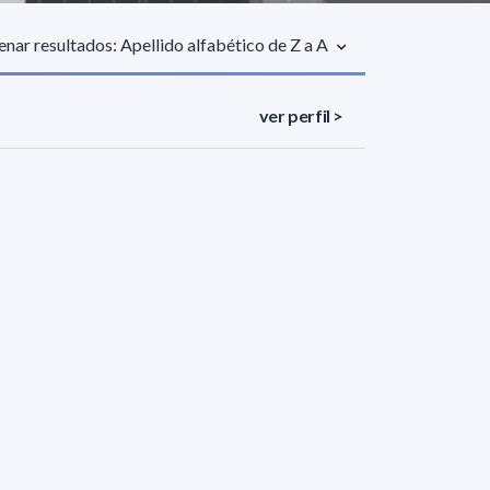
nar resultados: Apellido alfabético de Z a A
ver perfil >