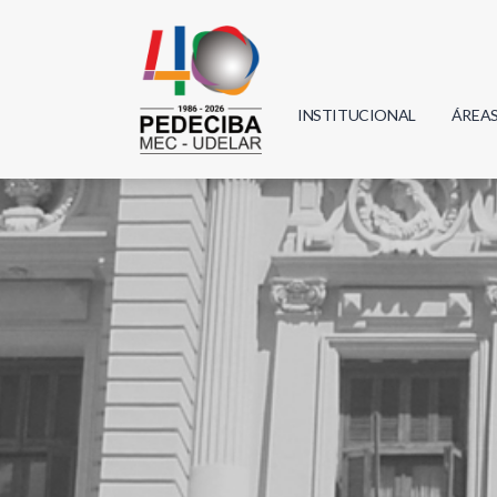
INSTITUCIONAL
ÁREA
Biolo
Física
Geoci
Infor
Mate
Quím