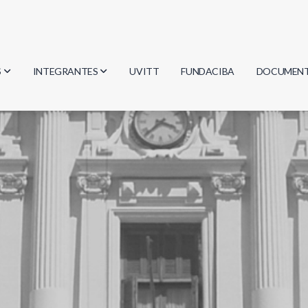
S
INTEGRANTES
UVITT
FUNDACIBA
DOCUMEN
gía
Investigadores
Actas
Estudiantes
Reglament
encias
Egresados
Document
mática
mática
ica