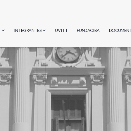
S
INTEGRANTES
UVITT
FUNDACIBA
DOCUMEN
gía
Investigadores
Actas
Estudiantes
Reglament
encias
Egresados
Document
mática
mática
ica