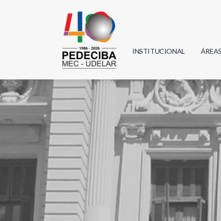
INSTITUCIONAL
ÁREA
Biolo
Física
Geoci
Infor
Mate
Quím