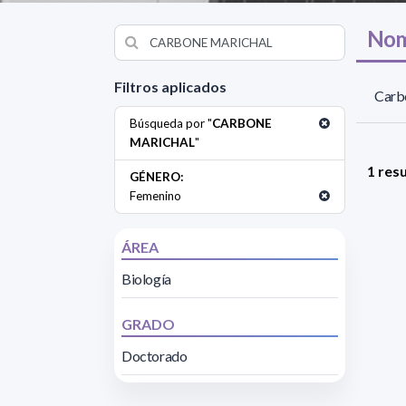
Nom
Filtros aplicados
Carbo
Búsqueda por "
CARBONE
MARICHAL
"
1 res
GÉNERO:
Femenino
ÁREA
Biología
GRADO
Doctorado