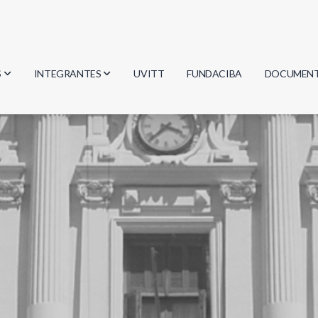
S
INTEGRANTES
UVITT
FUNDACIBA
DOCUMEN
gía
Investigadores
Actas
Estudiantes
Reglament
encias
Egresados
Document
mática
mática
ica