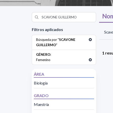
Nom
Filtros aplicados
Scavo
Búsqueda por "
SCAVONE
GUILLERMO
"
1 res
GÉNERO:
Femenino
ÁREA
Biología
GRADO
Maestría