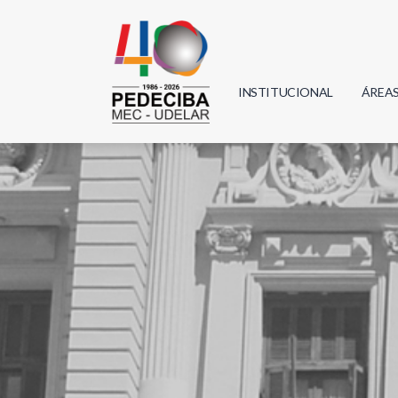
INSTITUCIONAL
ÁREA
Biolo
Física
Geoci
Infor
Mate
Quím