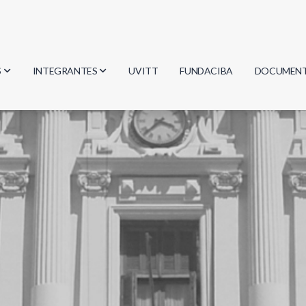
S
INTEGRANTES
UVITT
FUNDACIBA
DOCUMEN
gía
Investigadores
Actas
Estudiantes
Reglament
encias
Egresados
Document
mática
mática
ica