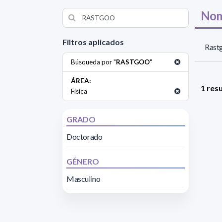
Nom
Filtros aplicados
Rast
Búsqueda por "
RASTGOO
"
ÁREA:
1 res
Física
GRADO
Doctorado
GÉNERO
Masculino