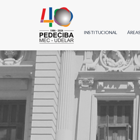
INSTITUCIONAL
ÁREA
Biolo
Física
Geoci
Infor
Mate
Quím