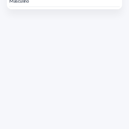
Masculino
Dirección: Isidoro de María 1614 piso 6 | Tel.: 2924 1925
interno 1612 | pedeciba@pedeciba.edu.uy
Razón Social: PROGRAMA DE DESARROLLO DE LAS
CIENCIAS BASICAS PEDECIBA