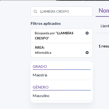
Nom
Filtros aplicados
Llam
Búsqueda por "
LLAMBÍAS
CRESPO
"
1 res
ÁREA:
Informática
GRADO
Maestría
GÉNERO
Masculino