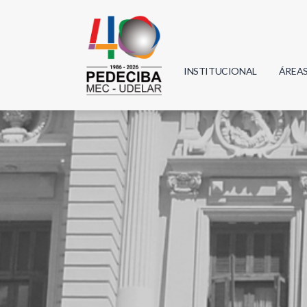
INSTITUCIONAL
ÁREA
Biolo
Física
Geoci
Infor
Mate
Quím