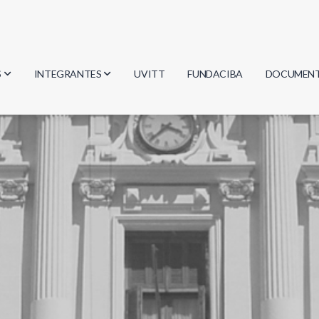
S
INTEGRANTES
UVITT
FUNDACIBA
DOCUMEN
gía
Investigadores
Actas
Estudiantes
Reglament
encias
Egresados
Document
mática
mática
ica