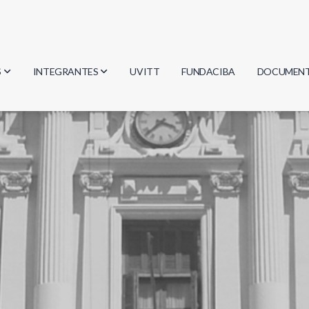
S
INTEGRANTES
UVITT
FUNDACIBA
DOCUMEN
gía
Investigadores
Actas
Estudiantes
Reglament
encias
Egresados
Document
mática
mática
ica