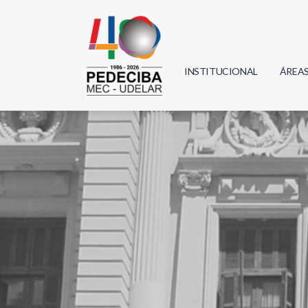
INSTITUCIONAL
ÁREA
Biolo
Física
Geoci
Infor
Mate
Quím