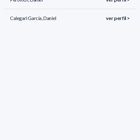
Calegari García, Daniel
ver perfil >
González Bernal, Daniel
ver perfil >
132 resultados (página 1/6)
<
«
1
2
3
4
5
»
>
Filtros aplicados
ÁREA:
Informática