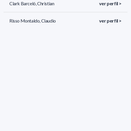
Clark Barceló, Christian
ver perfil >
Risso Montaldo, Claudio
ver perfil >
Lezama, Damián
ver perfil >
145 resultados (página 1/7)
<
«
1
2
3
4
5
»
>
Filtros aplicados
ÁREA:
Informática