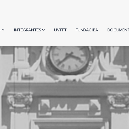
S
INTEGRANTES
UVITT
FUNDACIBA
DOCUMEN
gía
Investigadores
Actas
Estudiantes
Reglament
encias
Egresados
Document
mática
mática
ica