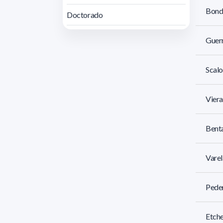
Bond
Doctorado
Guer
Scal
Vier
Benta
Varel
Pede
Etche