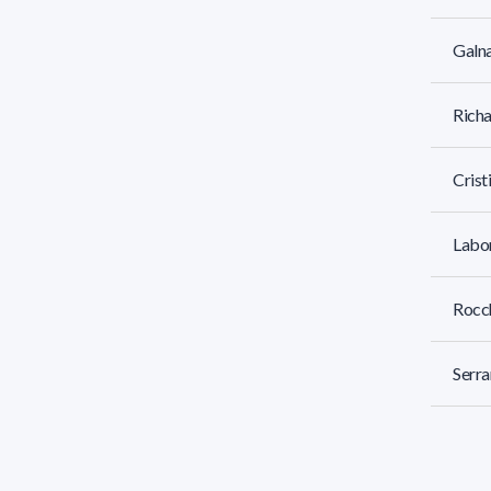
Galna
Richa
Crist
Labor
Rocch
Serra
Mart