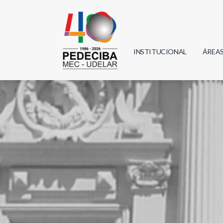
INSTITUCIONAL
ÁREA
Biolo
Física
Geoci
Infor
Mate
Quím