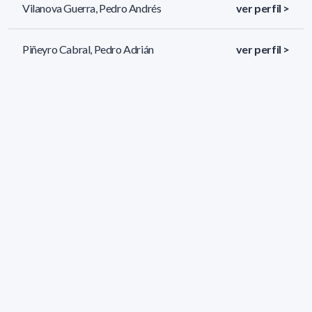
Vilanova Guerra, Pedro Andrés
ver perfil >
Piñeyro Cabral, Pedro Adrián
ver perfil >
Ezzatti Infante, Pablo Maximiliano
ver perfil >
145 resultados (página 1/7)
<
«
1
2
3
4
5
»
>
Filtros aplicados
ÁREA:
Informática