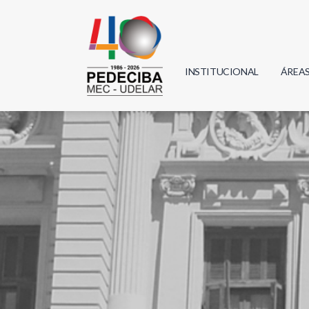
INSTITUCIONAL
ÁREA
Biolo
Física
Geoci
Infor
Mate
Quím