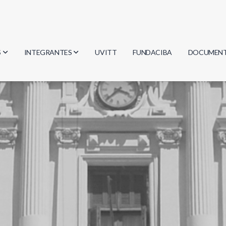
S
INTEGRANTES
UVITT
FUNDACIBA
DOCUMEN
gía
Investigadores
Actas
Estudiantes
Reglament
encias
Egresados
Document
mática
mática
ica