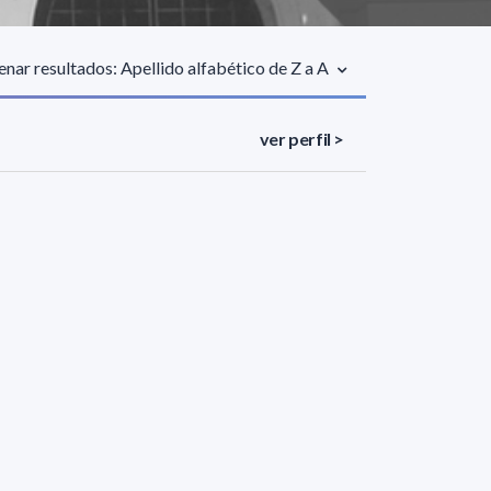
nar resultados: Apellido alfabético de Z a A
ver perfil >