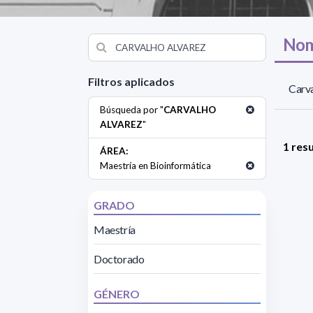
Nom
Filtros aplicados
Carva
Búsqueda por "
CARVALHO
ALVAREZ
"
1 res
ÁREA:
Maestría en Bioinformática
GRADO
Maestría
Doctorado
GÉNERO