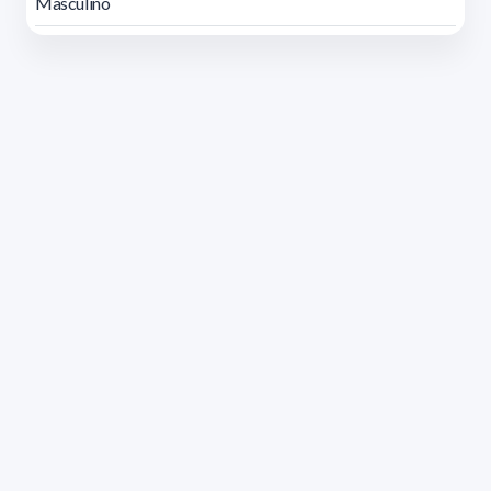
Masculino
Dirección: Isidoro de María 1614 piso 6 | Tel.: 2924 1925
interno 1612 | pedeciba@pedeciba.edu.uy
Razón Social: PROGRAMA DE DESARROLLO DE LAS
CIENCIAS BASICAS PEDECIBA