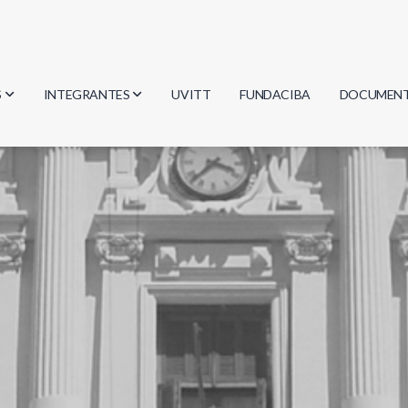
S
INTEGRANTES
UVITT
FUNDACIBA
DOCUMEN
gía
Investigadores
Actas
Estudiantes
Reglament
encias
Egresados
Document
mática
mática
ica