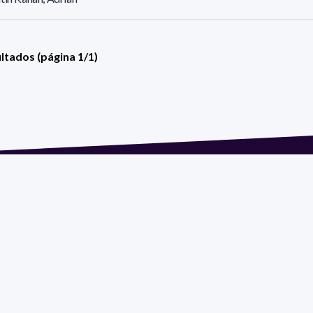
ultados (página 1/1)
ión: Isidoro de María 1614 piso 6 | Tel.: 2924 1925 interno 1612
 Social: PROGRAMA DE DESARROLLO DE LAS CIENCIAS BASI