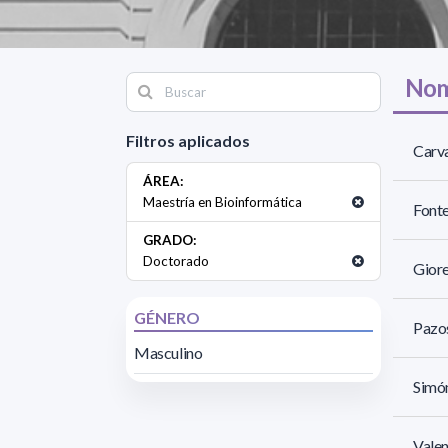
Nom
Filtros aplicados
Carva
ÁREA:
Maestría en Bioinformática
Fonte
GRADO:
Doctorado
Giore
GÉNERO
Pazos
Masculino
Simó
Valen