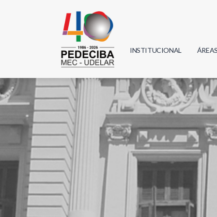
INSTITUCIONAL
ÁREA
Biolo
Física
Geoci
Infor
Mate
Quím