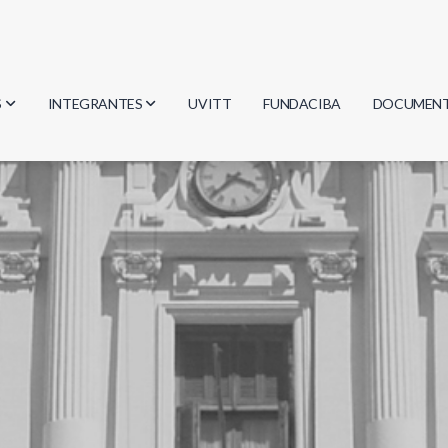
S
INTEGRANTES
UVITT
FUNDACIBA
DOCUMEN
gía
Investigadores
Actas
Estudiantes
Reglament
encias
Egresados
Document
mática
mática
ica