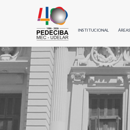
INSTITUCIONAL
ÁREA
Biolo
Física
Geoci
Infor
Mate
Quím