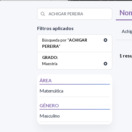
Nom
Filtros aplicados
Achig
Búsqueda por "
ACHIGAR
PEREIRA
"
1 res
GRADO:
Maestría
ÁREA
Matemática
GÉNERO
Masculino