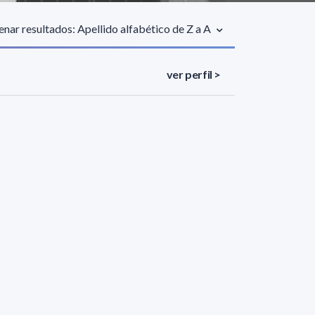
nar resultados: Apellido alfabético de Z a A
ver perfil >