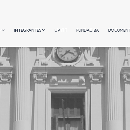
S
INTEGRANTES
UVITT
FUNDACIBA
DOCUMEN
gía
Investigadores
Actas
Estudiantes
Reglament
encias
Egresados
Document
mática
mática
ica