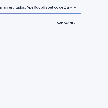
nar resultados: Apellido alfabético de Z a A
ver perfil >