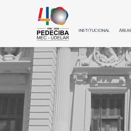
INSTITUCIONAL
ÁREA
Biolo
Física
Geoci
Infor
Mate
Quím