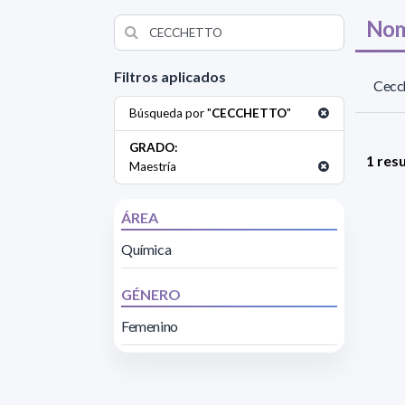
Nom
Filtros aplicados
Cecc
Búsqueda por "
CECCHETTO
"
GRADO:
1 res
Maestría
ÁREA
Química
GÉNERO
Femenino