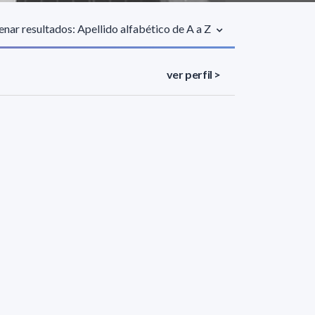
nar resultados: Apellido alfabético de A a Z
ver perfil >