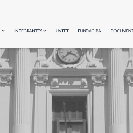
S
INTEGRANTES
UVITT
FUNDACIBA
DOCUMEN
gía
Investigadores
Actas
Estudiantes
Reglament
encias
Egresados
Document
mática
mática
ica