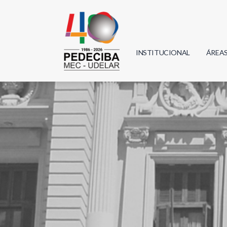
INSTITUCIONAL
ÁREA
Biolo
Física
Geoci
Infor
Mate
Quím