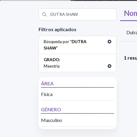
Nom
Filtros aplicados
Dutr
Búsqueda por "
DUTRA
SHAW
"
1 res
GRADO:
Maestría
ÁREA
Física
GÉNERO
Masculino