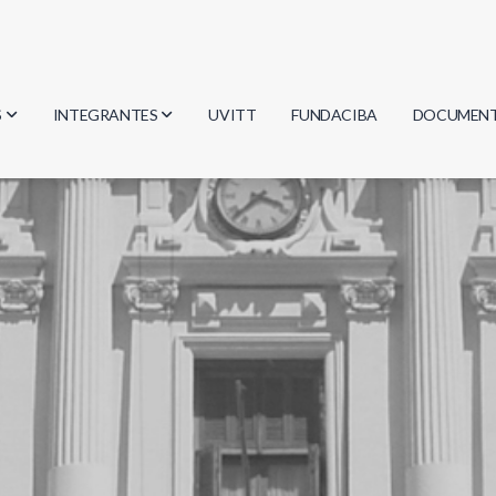
S
INTEGRANTES
UVITT
FUNDACIBA
DOCUMEN
gía
Investigadores
Actas
Estudiantes
Reglament
encias
Egresados
Document
mática
mática
ica