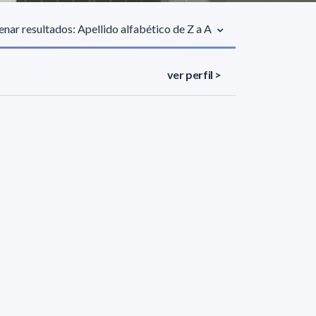
nar resultados: Apellido alfabético de Z a A
ver perfil >