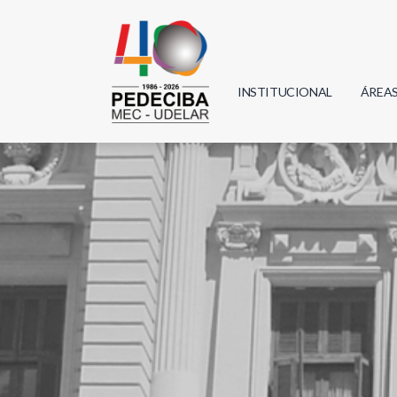
INSTITUCIONAL
ÁREA
Biolo
Física
Geoci
Infor
Mate
Quím