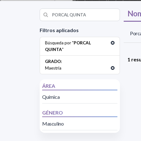
Nom
Filtros aplicados
Porca
Búsqueda por "
PORCAL
QUINTA
"
1 res
GRADO:
Maestría
ÁREA
Química
GÉNERO
Masculino