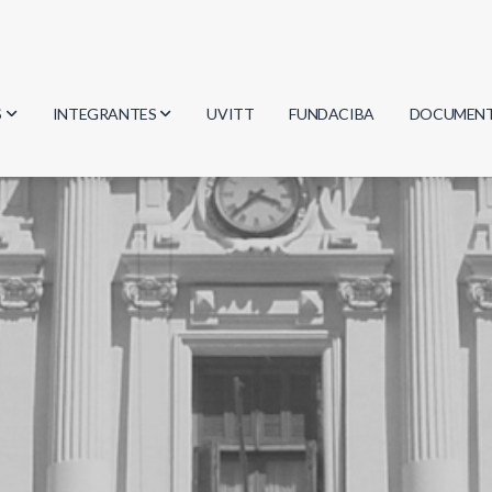
S
INTEGRANTES
UVITT
FUNDACIBA
DOCUMEN
gía
Investigadores
Actas
Estudiantes
Reglament
encias
Egresados
Document
mática
mática
ica