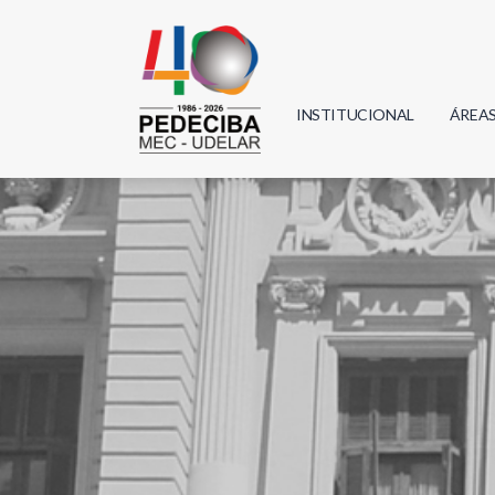
INSTITUCIONAL
ÁREA
Biolo
Física
Geoci
Infor
Mate
Quím