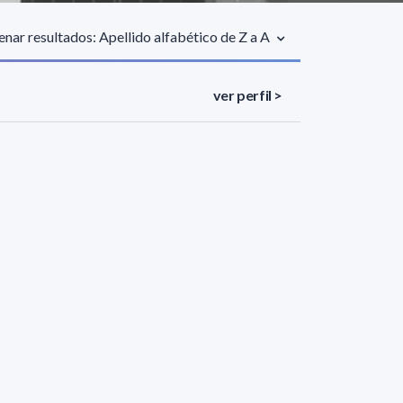
nar resultados: Apellido alfabético de Z a A
ver perfil >