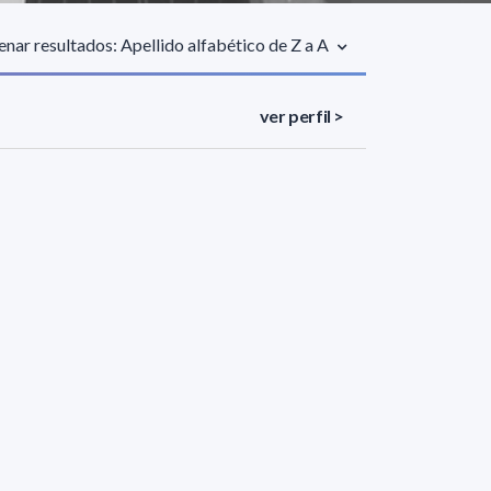
nar resultados: Apellido alfabético de Z a A
ver perfil >