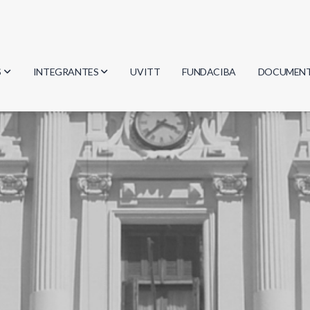
S
INTEGRANTES
UVITT
FUNDACIBA
DOCUMEN
gía
Investigadores
Actas
Estudiantes
Reglament
encias
Egresados
Document
mática
mática
ica