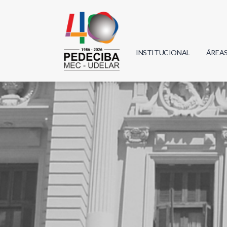
INSTITUCIONAL
ÁREA
Biolo
Física
Geoci
Infor
Mate
Quím