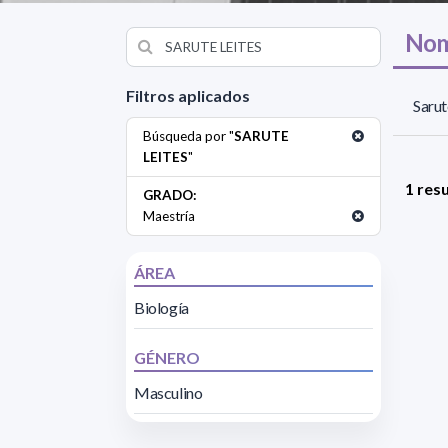
Nom
Filtros aplicados
Sarut
Búsqueda por "
SARUTE
LEITES
"
1 res
GRADO:
Maestría
ÁREA
Biología
GÉNERO
Masculino