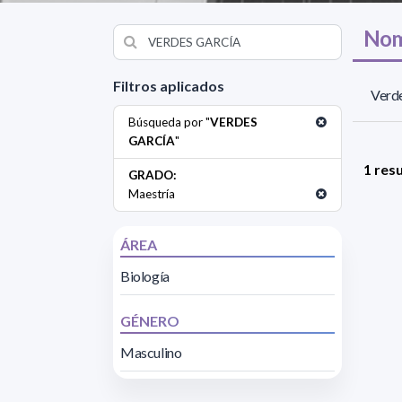
Nom
Filtros aplicados
Verde
Búsqueda por "
VERDES
GARCÍA
"
1 res
GRADO:
Maestría
ÁREA
Biología
GÉNERO
Masculino