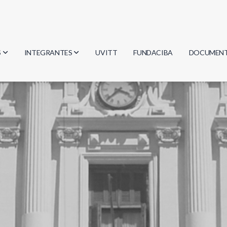
S
INTEGRANTES
UVITT
FUNDACIBA
DOCUMEN
gía
Investigadores
Actas
Estudiantes
Reglament
encias
Egresados
Document
mática
mática
ica