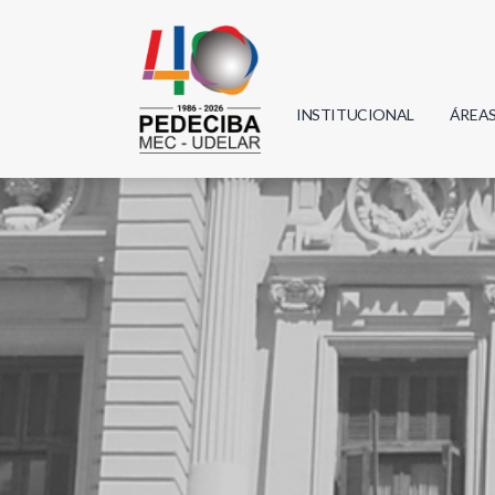
INSTITUCIONAL
ÁREA
Biolo
Física
Geoci
Infor
Mate
Quím