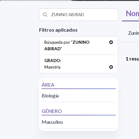
Nom
Filtros aplicados
Zunin
Búsqueda por "
ZUNINO
ABIRAD
"
1 res
GRADO:
Maestría
ÁREA
Biología
GÉNERO
Masculino