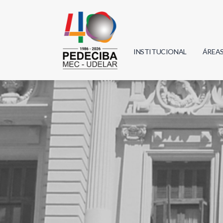
INSTITUCIONAL
ÁREA
Biolo
Física
Geoci
Infor
Mate
Quím