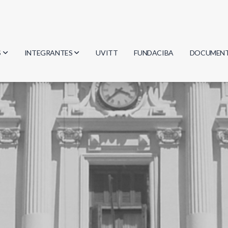
S
INTEGRANTES
UVITT
FUNDACIBA
DOCUMEN
gía
Investigadores
Actas
Estudiantes
Reglament
encias
Egresados
Document
mática
mática
ica