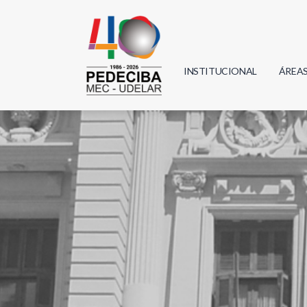
INSTITUCIONAL
ÁREA
Biolo
Física
Geoci
Infor
Mate
Quím