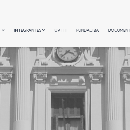
S
INTEGRANTES
UVITT
FUNDACIBA
DOCUMEN
gía
Investigadores
Actas
Estudiantes
Reglament
encias
Egresados
Document
mática
mática
ica