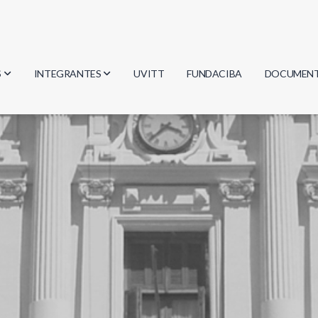
S
INTEGRANTES
UVITT
FUNDACIBA
DOCUMEN
gía
Investigadores
Actas
Estudiantes
Reglament
encias
Egresados
Document
mática
mática
ica