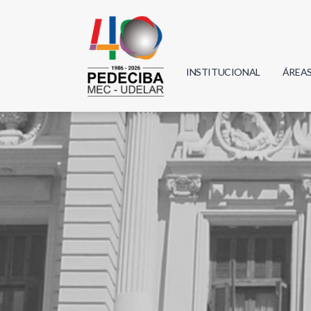
INSTITUCIONAL
ÁREA
Biolo
Física
Geoci
Infor
Mate
Quím