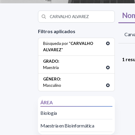
Nom
Filtros aplicados
Carva
Búsqueda por "
CARVALHO
ALVAREZ
"
1 res
GRADO:
Maestría
GÉNERO:
Masculino
ÁREA
Biología
Maestría en Bioinformática