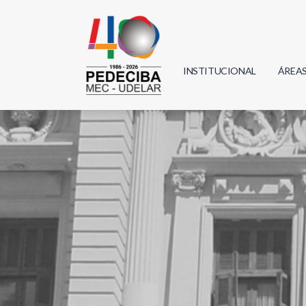
INSTITUCIONAL
ÁREA
Biolo
Física
Geoci
Infor
Mate
Quím