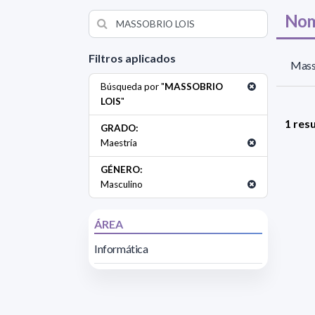
Nom
Filtros aplicados
Masso
Búsqueda por "
MASSOBRIO
LOIS
"
1 res
GRADO:
Maestría
GÉNERO:
Masculino
ÁREA
Informática