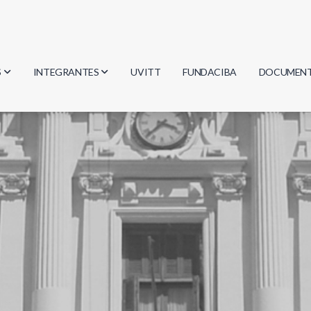
S
INTEGRANTES
UVITT
FUNDACIBA
DOCUMEN
gía
Investigadores
Actas
Estudiantes
Reglament
encias
Egresados
Document
mática
mática
ica