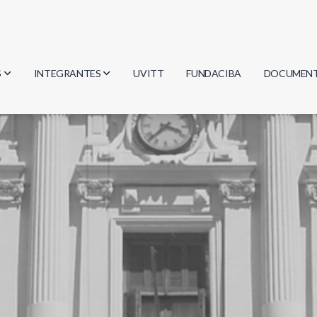
S
INTEGRANTES
UVITT
FUNDACIBA
DOCUMEN
gía
Investigadores
Actas
Estudiantes
Reglament
encias
Egresados
Document
mática
mática
ica