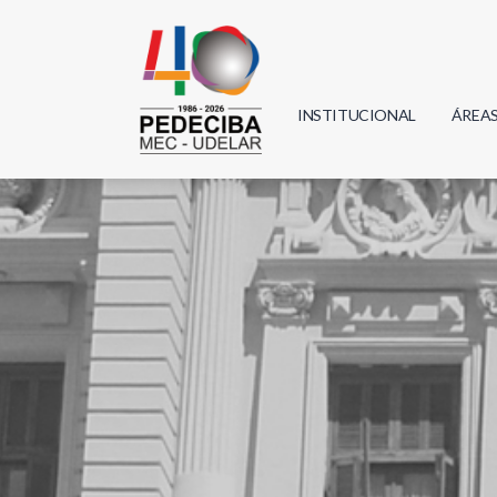
INSTITUCIONAL
ÁREA
Biolo
Física
Geoci
Infor
Mate
Quím