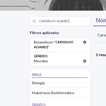
Nom
Filtros aplicados
Carva
Búsqueda por "
CARVALHO
ALVAREZ
"
1 res
GÉNERO:
Masculino
ÁREA
Biología
Maestría en Bioinformática
GRADO