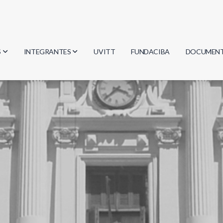
S
INTEGRANTES
UVITT
FUNDACIBA
DOCUMEN
gía
Investigadores
Actas
Estudiantes
Reglament
encias
Egresados
Document
mática
mática
ica