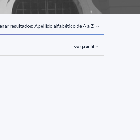
nar resultados: Apellido alfabético de A a Z
ver perfil >