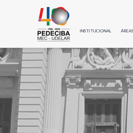
INSTITUCIONAL
ÁREA
Biolo
Física
Geoci
Infor
Mate
Quím