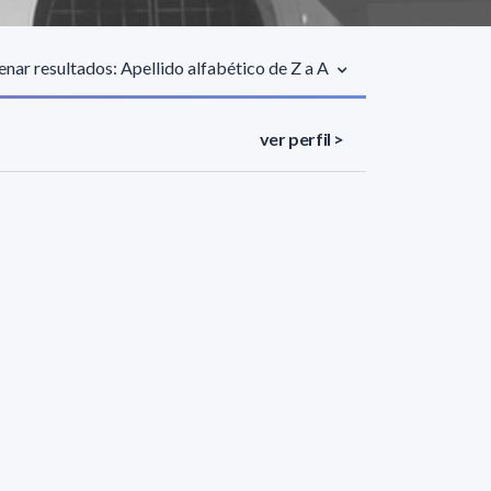
nar resultados: Apellido alfabético de Z a A
ver perfil >