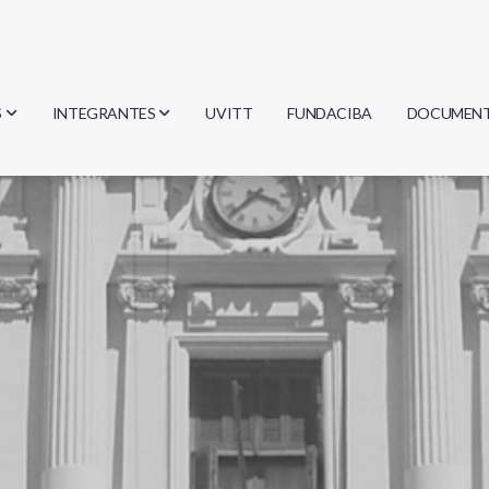
S
INTEGRANTES
UVITT
FUNDACIBA
DOCUMEN
gía
Investigadores
Actas
Estudiantes
Reglament
encias
Egresados
Document
mática
mática
ica