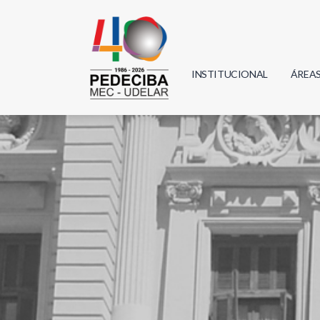
INSTITUCIONAL
ÁREA
Biolo
Física
Geoci
Infor
Mate
Quím