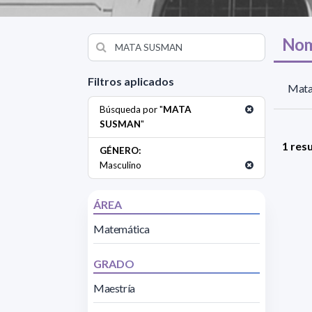
Nom
Filtros aplicados
Mata
Búsqueda por "
MATA
SUSMAN
"
1 res
GÉNERO:
Masculino
ÁREA
Matemática
GRADO
Maestría