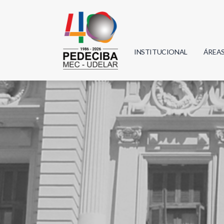
INSTITUCIONAL
ÁREA
Biolo
Física
Geoci
Infor
Mate
Quím