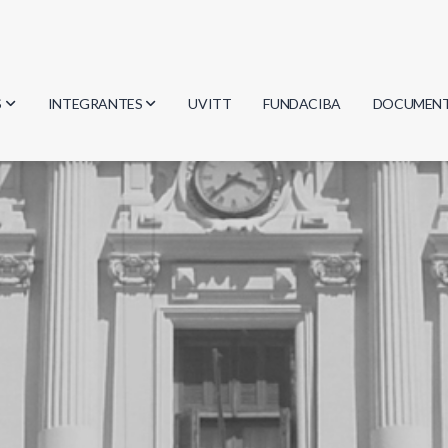
S
INTEGRANTES
UVITT
FUNDACIBA
DOCUMEN
gía
Investigadores
Actas
Estudiantes
Reglament
encias
Egresados
Document
mática
mática
ica