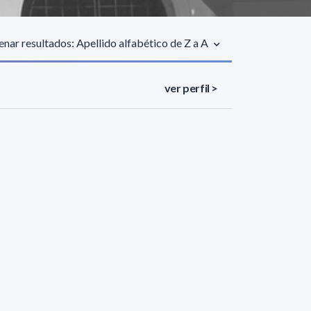
nar resultados: Apellido alfabético de Z a A
ver perfil >