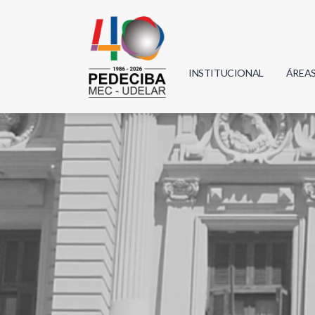
INSTITUCIONAL
ÁREA
Biolo
Física
Geoci
Infor
Mate
Quím