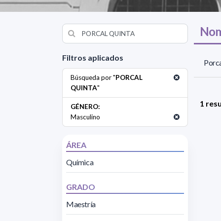
Nom
Filtros aplicados
Porca
Búsqueda por "
PORCAL
QUINTA
"
1 res
GÉNERO:
Masculino
ÁREA
Química
GRADO
Maestría