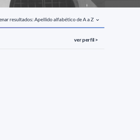
nar resultados: Apellido alfabético de A a Z
ver perfil >