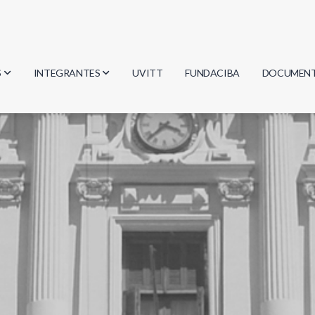
S
INTEGRANTES
UVITT
FUNDACIBA
DOCUMEN
gía
Investigadores
Actas
Estudiantes
Reglament
encias
Egresados
Document
mática
mática
ica