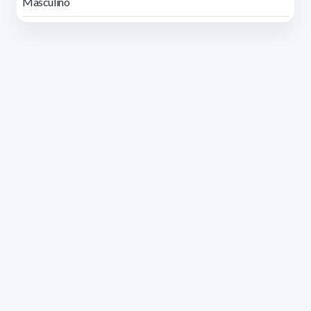
Masculino
Dirección: Isidoro de María 1614 piso 6 | Tel.: 2924 1925
interno 1612 | pedeciba@pedeciba.edu.uy
Razón Social: PROGRAMA DE DESARROLLO DE LAS
CIENCIAS BASICAS PEDECIBA