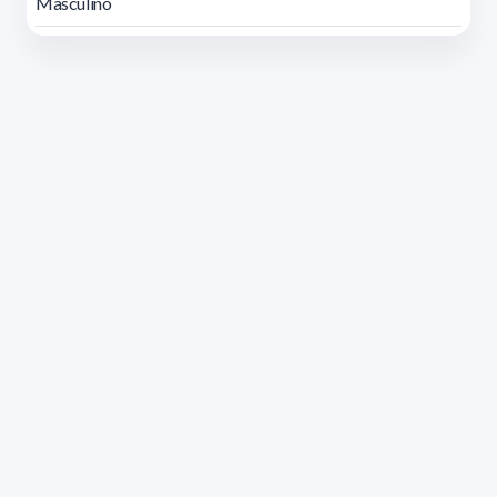
Masculino
Dirección: Isidoro de María 1614 piso 6 | Tel.: 2924 1925
interno 1612 | pedeciba@pedeciba.edu.uy
Razón Social: PROGRAMA DE DESARROLLO DE LAS
CIENCIAS BASICAS PEDECIBA