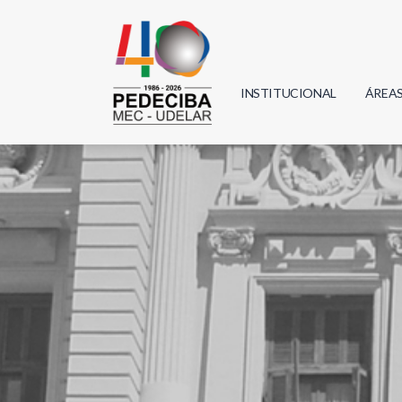
INSTITUCIONAL
ÁREA
Biolo
Física
Geoci
Infor
Mate
Quím