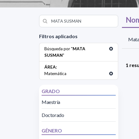
Nom
Filtros aplicados
Mata
Búsqueda por "
MATA
SUSMAN
"
1 res
ÁREA:
Matemática
GRADO
Maestría
Doctorado
GÉNERO