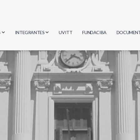
S
INTEGRANTES
UVITT
FUNDACIBA
DOCUMEN
gía
Investigadores
Actas
Estudiantes
Reglament
encias
Egresados
Document
mática
mática
ica