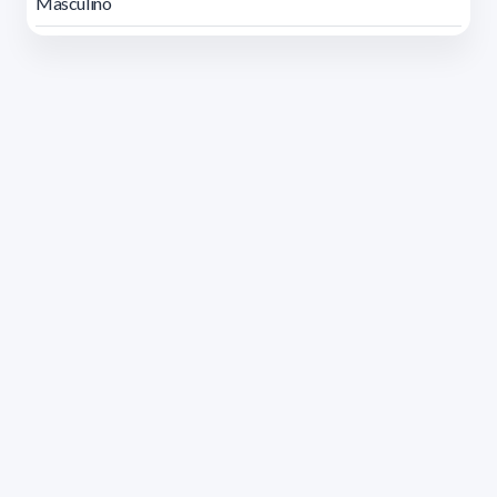
Masculino
Dirección: Isidoro de María 1614 piso 6 | Tel.: 2924 1925
interno 1612 | pedeciba@pedeciba.edu.uy
Razón Social: PROGRAMA DE DESARROLLO DE LAS
CIENCIAS BASICAS PEDECIBA