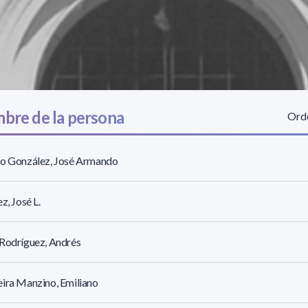
bre de la persona
Orde
ro González, José Armando
ez, José L.
Rodríguez, Andrés
ira Manzino, Emiliano