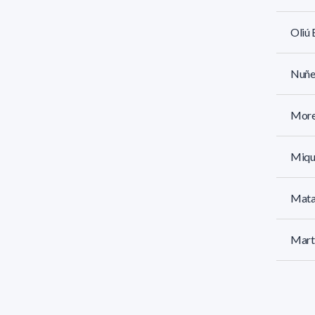
Oliú 
Nuñez
More
Mique
Mata
Marti
Mare