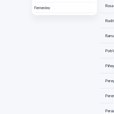
Rosa 
Femenino
Rodri
Rama
Potri
Piñey
Perey
Perer
Peraz