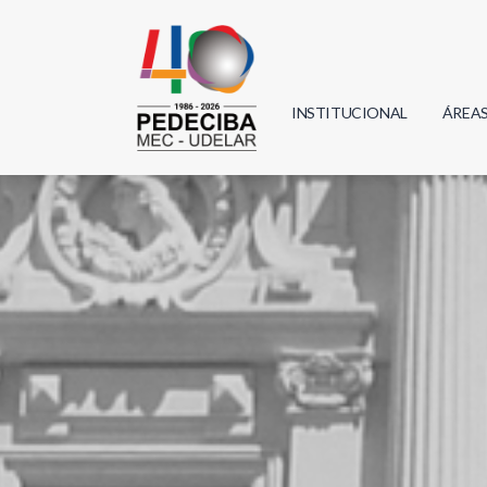
INSTITUCIONAL
ÁREA
Biolo
Física
Geoci
Infor
Mate
Quím