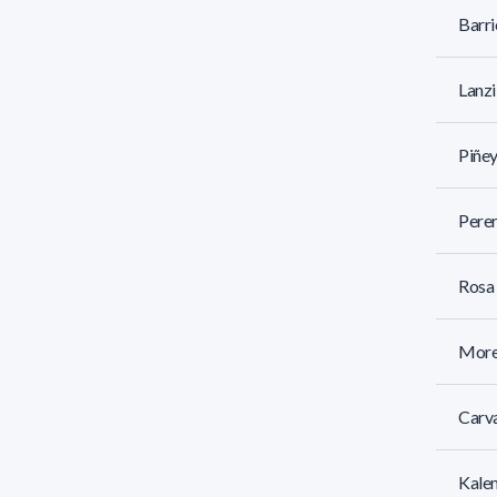
Barri
Lanzi
Piñey
Perer
Rosa 
More
Carva
Kalem