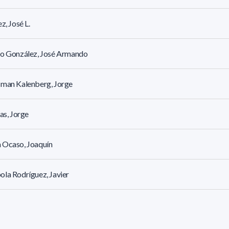
ez, José L.
ro González, José Armando
sman Kalenberg, Jorge
ias, Jorge
 Ocaso, Joaquín
la Rodríguez, Javier
a Martiarena, Javier