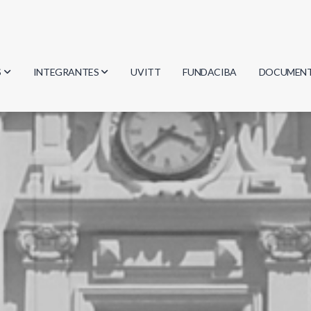
S
INTEGRANTES
UVITT
FUNDACIBA
DOCUMEN
gía
Investigadores
Actas
Estudiantes
Reglament
encias
Egresados
Document
mática
mática
ica