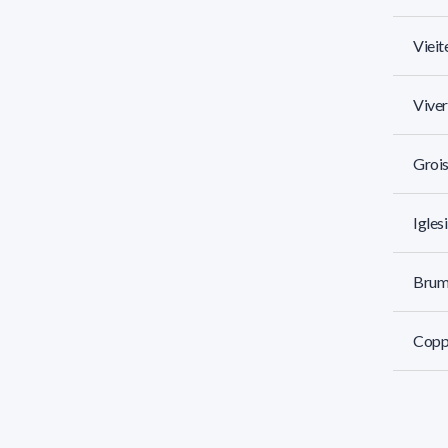
Vieit
Vive
Groi
Igles
Brum
Coppo
Peraz