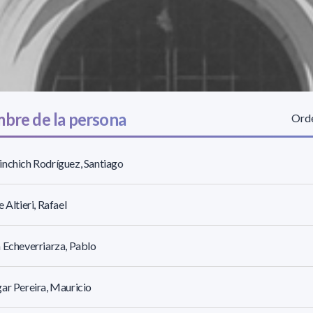
bre de la persona
Orde
nchich Rodríguez, Santiago
e Altieri, Rafael
 Echeverriarza, Pablo
ar Pereira, Mauricio