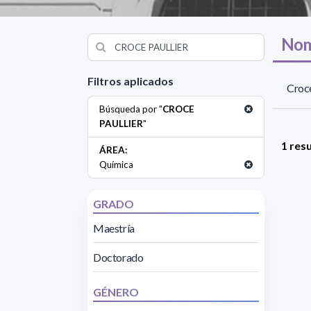
Nom
Filtros aplicados
Croce
Búsqueda por "
CROCE
PAULLIER
"
1 res
ÁREA:
Química
GRADO
Maestría
Doctorado
GÉNERO