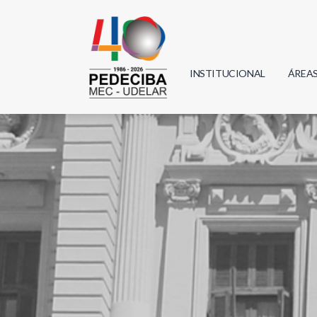
INSTITUCIONAL
ÁREA
Biolo
Física
Geoci
Infor
Mate
Quím