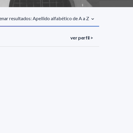
nar resultados: Apellido alfabético de A a Z
ver perfil >