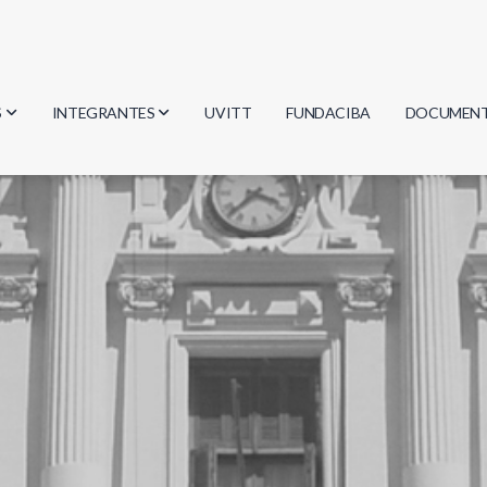
S
INTEGRANTES
UVITT
FUNDACIBA
DOCUMEN
gía
Investigadores
Actas
Estudiantes
Reglament
encias
Egresados
Document
mática
mática
ica