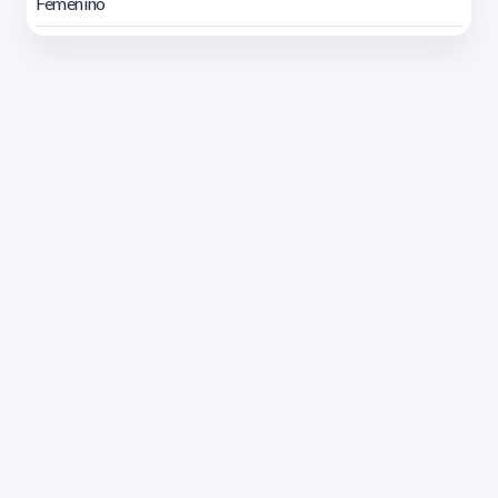
Femenino
Dirección: Isidoro de María 1614 piso 6 | Tel.: 2924 1925
interno 1612 | pedeciba@pedeciba.edu.uy
Razón Social: PROGRAMA DE DESARROLLO DE LAS
CIENCIAS BASICAS PEDECIBA