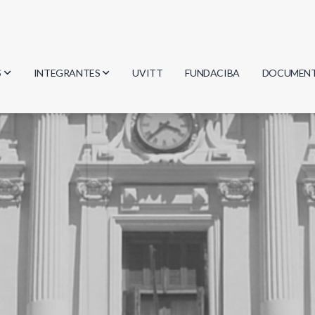
S
INTEGRANTES
UVITT
FUNDACIBA
DOCUMEN
gía
Investigadores
Actas
Estudiantes
Reglament
encias
Egresados
Document
mática
mática
ica