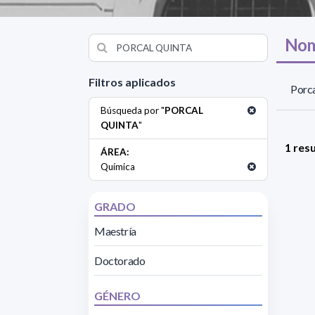
Nom
Filtros aplicados
Porca
Búsqueda por "
PORCAL
QUINTA
"
1 res
ÁREA:
Química
GRADO
Maestría
Doctorado
GÉNERO