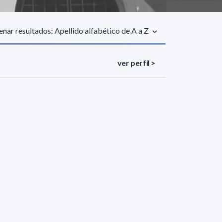
nar resultados: Apellido alfabético de A a Z
ver perfil >