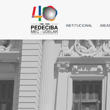
INSTITUCIONAL
ÁREA
Biolo
Física
Geoci
Infor
Mate
Quím