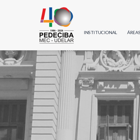
INSTITUCIONAL
ÁREA
Biolo
Física
Geoci
Infor
Mate
Quím