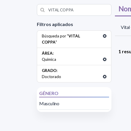
Nom
Filtros aplicados
Vita
Búsqueda por "
VITAL
COPPA
"
1 res
ÁREA:
Química
GRADO:
Doctorado
GÉNERO
Masculino