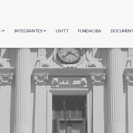
S
INTEGRANTES
UVITT
FUNDACIBA
DOCUMEN
gía
Investigadores
Actas
Estudiantes
Reglament
encias
Egresados
Document
mática
mática
ica