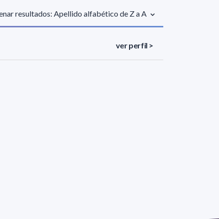
nar resultados: Apellido alfabético de Z a A
ver perfil >